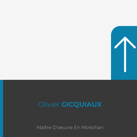
Olivier
GICQUIAUX
Maître D'oeuvre En Morbihan