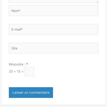
Nom*
E-
mail*
Site
Résoudre :
*
20 + 13 =