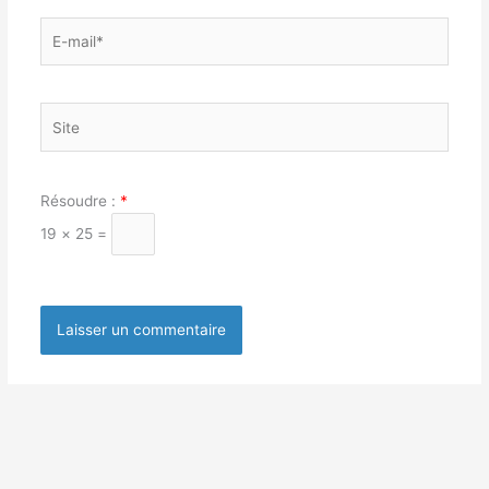
E-
mail*
Site
Résoudre :
*
19 × 25 =